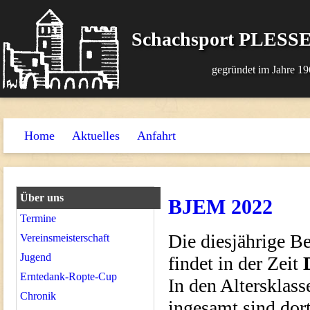
Schachsport PLESSE
gegründet im Jahre 19
Home
Aktuelles
Anfahrt
Über uns
BJEM 2022
Termine
Die diesjährige Be
Vereinsmeisterschaft
Jugend
findet in der Zeit
Erntedank-Ropte-Cup
In den Altersklas
Chronik
ingesamt sind dort