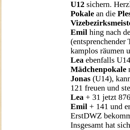
U12
sichern. Her
Pokale
an die
Ple
Vizebezirksmeis
Emil
hing nach d
(entsprenchender T
kamplos räumen un
Lea
ebenfalls U1
Mädchenpokale
m
Jonas
(U14), kann
121 freuen und ste
Lea
+ 31 jetzt 87
Emil
+ 141 und er
ErstDWZ bekommen
Insgesamt hat sich