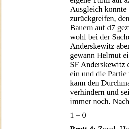
Ausgleich konnte 
zurückgreifen, de
Bauern auf d7 ge
wohl bei der Sach
Anderskewitz aber
gewann Helmut ein
SF Anderskewitz e
ein und die Parti
kann den Durchmar
verhindern und se
immer noch. Nach
1 – 0
Brett 4:
Zosel, Ha