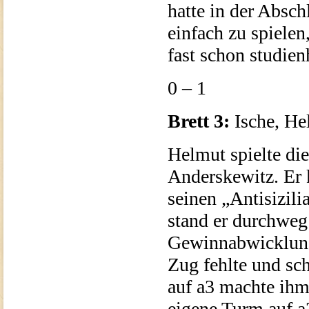
hatte in der Abs
einfach zu spiele
fast schon studien
0 – 1
Brett 3:
Ische, He
Helmut spielte di
Anderskewitz. Er
seinen „Antisizili
stand er durchweg 
Gewinnabwicklung 
Zug fehlte und sc
auf a3 machte ihm
eigene Turm auf a