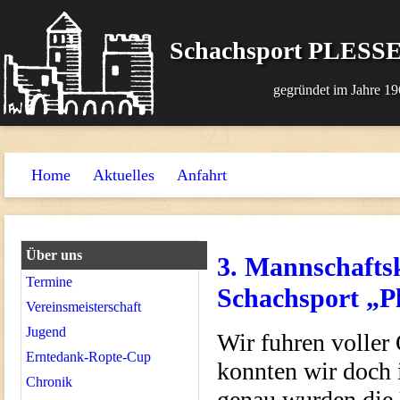
Schachsport PLESSE
gegründet im Jahre 19
Home
Aktuelles
Anfahrt
Über uns
3. Mannschafts
Termine
Schachsport „P
Vereinsmeisterschaft
Jugend
Wir fuhren volle
Erntedank-Ropte-Cup
konnten wir doch 
Chronik
genau wurden die 