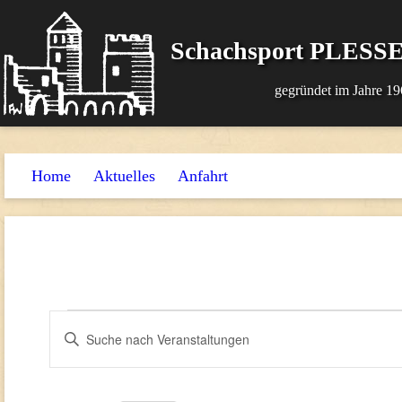
Schachsport PLESSE
gegründet im Jahre 19
Home
Aktuelles
Anfahrt
Veranstaltungen
Veranstaltungen
Bitte
Suche
Schlüsselwort
und
eingeben.
Suche
Ansichten,
nach