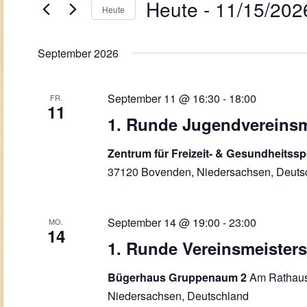
Navigation
Heute
 - 
11/15/202
Veranstaltungen
Heute
Schlüsselwort.
Datum
wählen.
September 2026
September 11 @ 16:30
-
18:00
FR.
11
1. Runde Jugendvereinsm
Zentrum für Freizeit- & Gesundheitss
37120 Bovenden, Niedersachsen, Deuts
September 14 @ 19:00
-
23:00
MO.
14
1. Runde Vereinsmeisters
Am Rathaus
Bügerhaus Gruppenaum 2
Niedersachsen, Deutschland