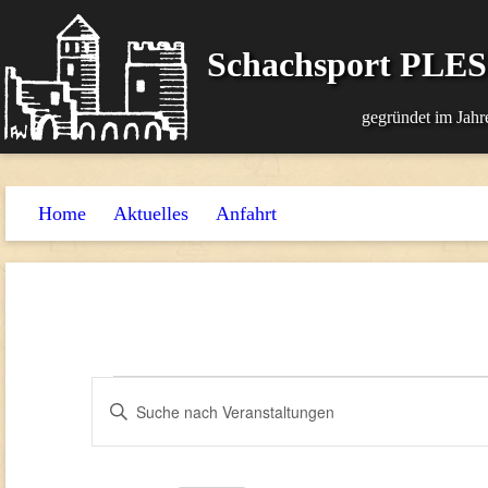
Schachsport PLE
gegründet im Jahr
Home
Aktuelles
Anfahrt
Veranstaltungen
Veranstaltungen
Bitte
Suche
Schlüsselwort
und
eingeben.
Suche
Ansichten,
nach