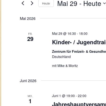
Navigation
Mai 29
 - 
Heute
Veranstaltungen
Heute
Schlüsselwort.
Datum
wählen.
Mai 2026
Mai 29 @ 16:30
-
18:00
FR.
29
Kinder- / Jugendtra
Zentrum für Freizeit- & Gesundhe
Deutschland
mit Mike & Moritz
Juni 2026
Juni 1 @ 19:00
-
22:00
MO.
1
Jahreshauptversa