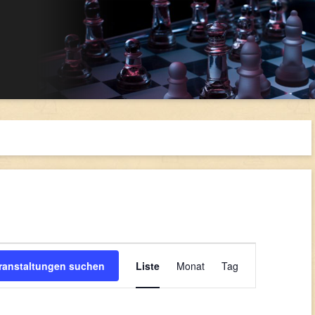
Veranstaltung
Ansichten-
ranstaltungen suchen
Liste
Monat
Tag
Navigation