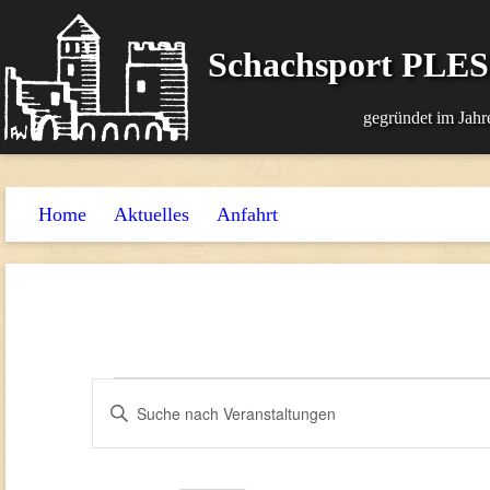
Schachsport PLE
gegründet im Jahr
Home
Aktuelles
Anfahrt
Veranstaltungen
Veranstaltungen
Bitte
Suche
Schlüsselwort
und
eingeben.
Suche
Ansichten,
nach