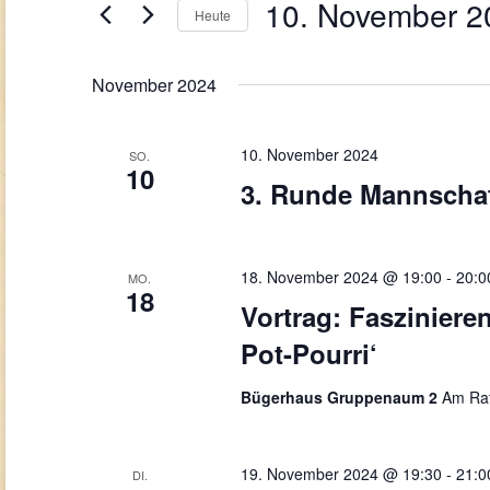
Navigation
10. November 2
Veranstaltungen
Heute
Schlüsselwort.
Datum
wählen.
November 2024
10. November 2024
SO.
10
3. Runde Mannschaf
18. November 2024 @ 19:00
-
20:0
MO.
18
Vortrag: Fasziniere
Pot-Pourri‘
Bügerhaus Gruppenaum 2
Am Rat
19. November 2024 @ 19:30
-
21:0
DI.