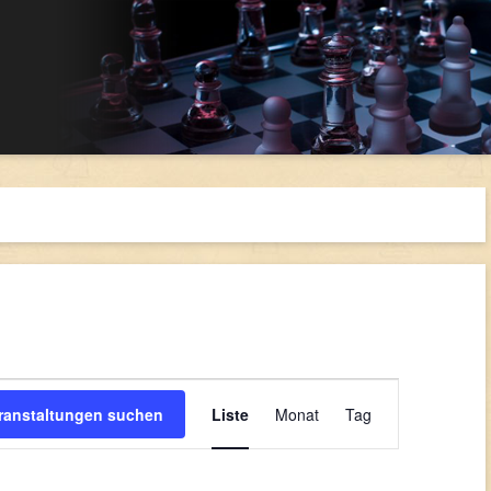
Veranstaltung
Ansichten-
ranstaltungen suchen
Liste
Monat
Tag
Navigation