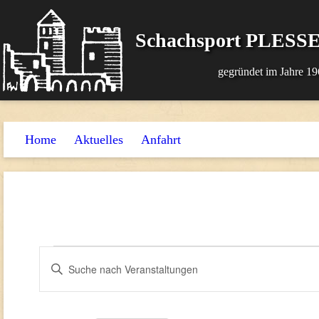
Schachsport PLESSE
gegründet im Jahre 19
Home
Aktuelles
Anfahrt
Veranstaltungen
Veranstaltungen
Bitte
Suche
Schlüsselwort
und
eingeben.
Suche
Ansichten,
nach