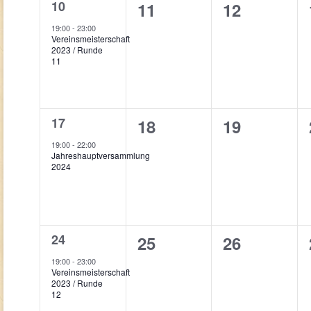
1
10
0
0
11
12
Veranstaltung,
Veranstaltungen,
Veranstalt
19:00
-
23:00
Vereinsmeisterschaft
2023 / Runde
11
1
17
0
0
18
19
Veranstaltung,
Veranstaltungen,
Veranstalt
19:00
-
22:00
Jahreshauptversammlung
2024
1
24
0
0
25
26
Veranstaltung,
Veranstaltungen,
Veranstalt
19:00
-
23:00
Vereinsmeisterschaft
2023 / Runde
12