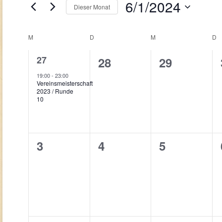
Navigation
6/1/2024
Veranstaltungen
Dieser Monat
Schlüsselwort.
Datum
wählen.
Kalender
M
MONTAG
D
DIENSTAG
M
MITTWOCH
D
D
von
1
27
0
0
28
29
Veranstaltungen
Veranstaltung,
Veranstaltungen,
Veranstalt
19:00
-
23:00
Vereinsmeisterschaft
2023 / Runde
10
0
0
0
3
4
5
Veranstaltungen,
Veranstaltungen,
Veranstalt