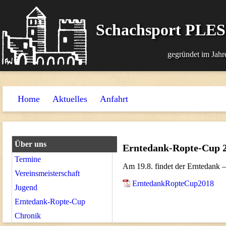
Schachsport PLE
gegründet im Jahr
Home
Aktuelles
Anfahrt
Über uns
Erntedank-Ropte-Cup 
Termine
Am 19.8. findet der Erntedank 
Vereinsmeisterschaft
ErntedankRopteCup2018
Jugend
Erntedank-Ropte-Cup
Chronik