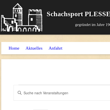
Schachsport PLESSE
gegründet im Jahre 19
Home
Aktuelles
Anfahrt
Veranstaltungen
Veranstaltungen
Bitte
Suche
Schlüsselwort
und
eingeben.
Suche
Ansichten,
nach