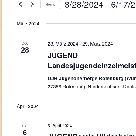
Navigation
3/28/2024
 - 
6/17/
Veranstaltungen
Heute
Schlüsselwort.
Datum
wählen.
März 2024
23. März 2024
-
29. März 2024
DO.
28
JUGEND
Landesjugendeinzelmeis
DJH Jugendherberge Rotenburg (W
27356 Rotenburg, Niedersachsen, Deuts
April 2024
6. April 2024
SA.
6