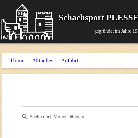
Schachsport PLESSE
gegründet im Jahre 19
Home
Aktuelles
Anfahrt
Veranstaltungen
Veranstaltungen
Bitte
Suche
Schlüsselwort
und
eingeben.
Suche
Ansichten,
nach