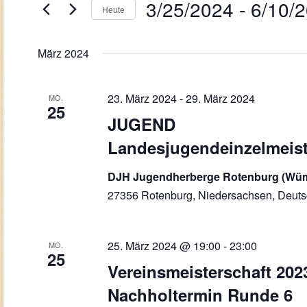
Navigation
3/25/2024
 - 
6/10/
Veranstaltungen
Heute
Schlüsselwort.
Datum
wählen.
März 2024
23. März 2024
-
29. März 2024
MO.
25
JUGEND
Landesjugendeinzelmeis
DJH Jugendherberge Rotenburg (W
27356 Rotenburg, Niedersachsen, Deuts
25. März 2024 @ 19:00
-
23:00
MO.
25
Vereinsmeisterschaft 2023
Nachholtermin Runde 6