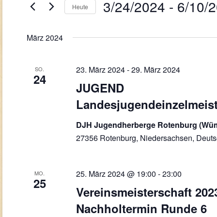
Navigation
3/24/2024
 - 
6/10/
Veranstaltungen
Heute
Schlüsselwort.
Datum
wählen.
März 2024
23. März 2024
-
29. März 2024
SO.
24
JUGEND
Landesjugendeinzelmeis
DJH Jugendherberge Rotenburg (W
27356 Rotenburg, Niedersachsen, Deuts
25. März 2024 @ 19:00
-
23:00
MO.
25
Vereinsmeisterschaft 2023
Nachholtermin Runde 6