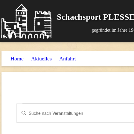
Schachsport PLESSE
gegründet im Jahre 19
Home
Aktuelles
Anfahrt
Veranstaltungen
Veranstaltungen
Bitte
Suche
Schlüsselwort
und
eingeben.
Suche
Ansichten,
nach