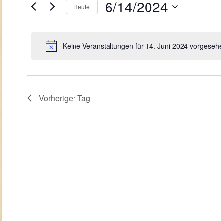
Navigation
Juni
6/14/2024
Veranstaltungen
Heute
Schlüsselwort.
2024
Datum
wählen.
Keine Veranstaltungen für 14. Juni 2024 vorgeseh
Vorheriger Tag