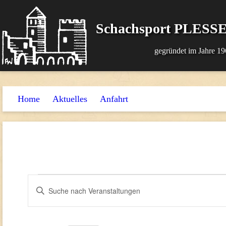
Schachsport PLESSE
gegründet im Jahre 19
Home
Aktuelles
Anfahrt
Veranstaltungen
Veranstaltungen
Bitte
Suche
Schlüsselwort
für
und
eingeben.
14.
Suche
Ansichten,
nach