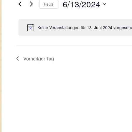
Navigation
Juni
6/13/2024
Veranstaltungen
Heute
Schlüsselwort.
2024
Datum
wählen.
Keine Veranstaltungen für 13. Juni 2024 vorgeseh
Vorheriger Tag