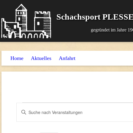
Schachsport PLESSE
gegründet im Jahre 19
Home
Aktuelles
Anfahrt
Veranstaltungen
Veranstaltungen
Bitte
Suche
Schlüsselwort
für
und
eingeben.
13.
Suche
Ansichten,
nach