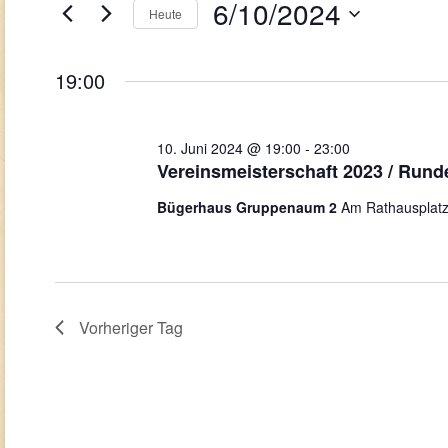
Navigation
Juni
6/10/2024
Veranstaltungen
Heute
Schlüsselwort.
2024
Datum
wählen.
19:00
10. Juni 2024 @ 19:00
-
23:00
Vereinsmeisterschaft 2023 / Rund
Bügerhaus Gruppenaum 2
Am Rathausplatz
Vorheriger Tag