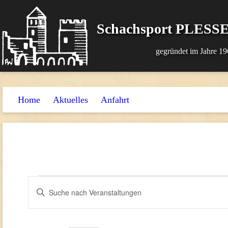
Schachsport PLESSE
gegründet im Jahre 19
Home
Aktuelles
Anfahrt
Veranstaltungen
Veranstaltungen
Bitte
Suche
Schlüsselwort
für
und
eingeben.
10.
Suche
Ansichten,
nach