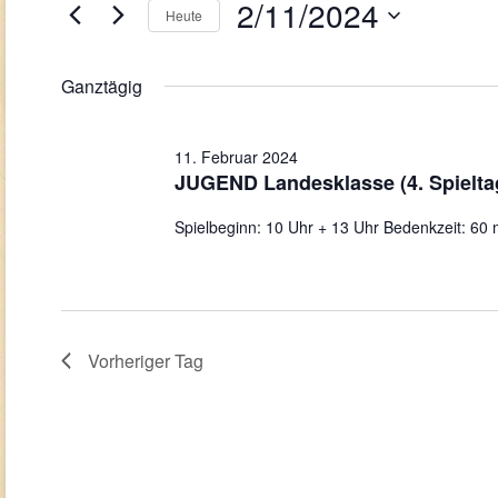
Navigation
Februar
2/11/2024
Veranstaltungen
Heute
Schlüsselwort.
2024
Datum
wählen.
Ganztägig
11. Februar 2024
JUGEND Landesklasse (4. Spielta
Spielbeginn: 10 Uhr + 13 Uhr Bedenkzeit: 60 
Vorheriger Tag