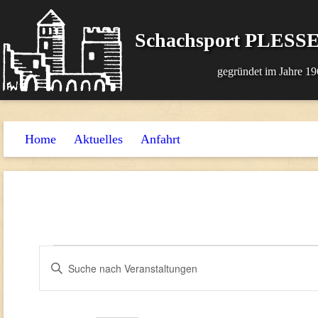
Schachsport PLESSE
gegründet im Jahre 19
Home
Aktuelles
Anfahrt
Veranstaltungen
Veranstaltungen
Bitte
Suche
Schlüsselwort
für
und
eingeben.
11.
Suche
Ansichten,
nach