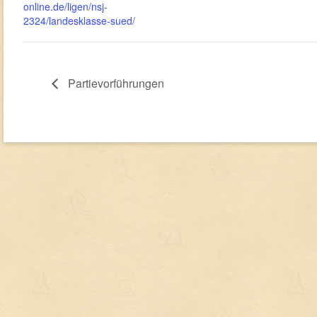
online.de/ligen/nsj-
2324/landesklasse-sued/
Partievorführungen