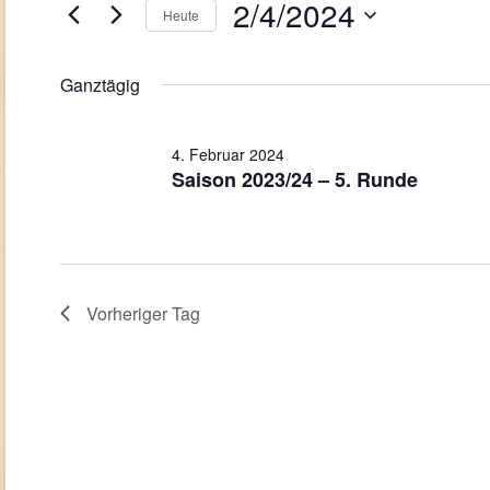
Navigation
Februar
2/4/2024
Veranstaltungen
Heute
Schlüsselwort.
2024
Datum
wählen.
Ganztägig
4. Februar 2024
Saison 2023/24 – 5. Runde
Vorheriger Tag