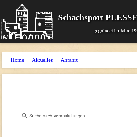
Schachsport PLESSE
gegründet im Jahre 19
Home
Aktuelles
Anfahrt
Veranstaltungen
Veranstaltungen
Bitte
Suche
Schlüsselwort
für
und
eingeben.
4.
Suche
Ansichten,
nach