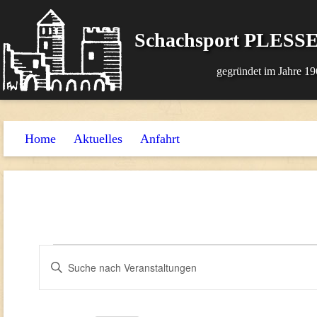
Schachsport PLESSE
gegründet im Jahre 19
Home
Aktuelles
Anfahrt
Veranstaltungen
Veranstaltungen
Bitte
Suche
Schlüsselwort
für
und
eingeben.
14.
Suche
Ansichten,
nach