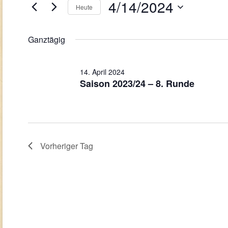
Navigation
April
4/14/2024
Veranstaltungen
Heute
Schlüsselwort.
2024
Datum
wählen.
Ganztägig
14. April 2024
Saison 2023/24 – 8. Runde
Vorheriger Tag