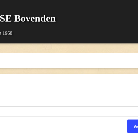
SSE Bovenden
e 1968
V