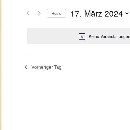
Suche
Ansichten,
2024
nach
Navigation
17. März 2024
Veranstaltungen
Heute
Schlüsselwort.
Datum
wählen.
Keine Veranstaltungen
Vorheriger Tag