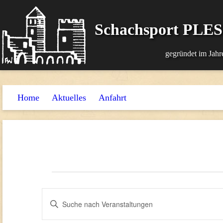
Schachsport PLE
gegründet im Jahr
Home
Aktuelles
Anfahrt
Veranstaltungen
für
Veranstaltungen
Bitte
17.
Suche
Schlüsselwort
und
März
eingeben.