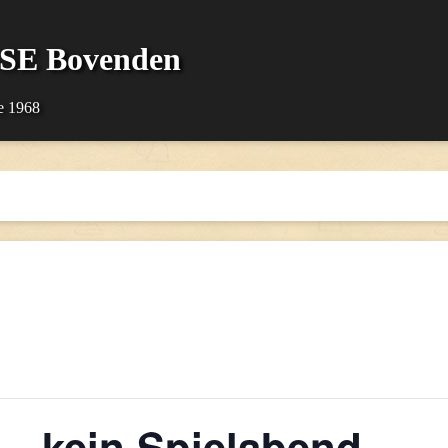
SSE Bovenden
e 1968
– kein Spielabend