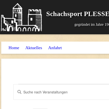
Schachsport PLESSE
gegründet im Jahre 19
Home
Aktuelles
Anfahrt
Veranstaltungen
Veranstaltungen
Bitte
Suche
Schlüsselwort
und
eingeben.
Suche
Ansichten,
nach