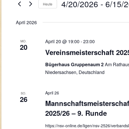
Navigation
4/20/2026
 - 
6/15/
Veranstaltungen
Heute
Schlüsselwort.
Datum
wählen.
April 2026
April 20 @ 19:00
-
23:00
MO.
20
Vereinsmeisterschaft 202
Am Rathaus
Bügerhaus Gruppenaum 2
Niedersachsen, Deutschland
April 26
SO.
26
Mannschaftsmeisterschaf
2025/26 – 9. Runde
https://nsv-online.de/ligen/nsv-2526/verbandsli