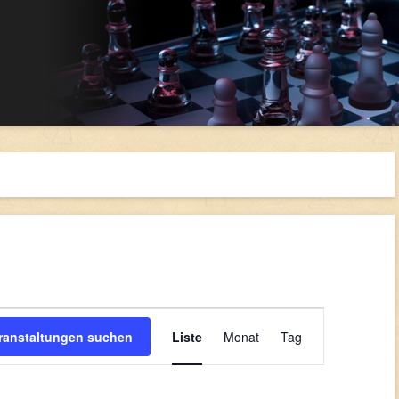
Veranstaltung
Ansichten-
ranstaltungen suchen
Liste
Monat
Tag
Navigation