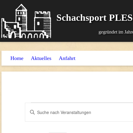
Schachsport PLE
gegründet im Jahr
Home
Aktuelles
Anfahrt
Veranstaltungen
Veranstaltungen
Bitte
Suche
Schlüsselwort
und
eingeben.
Suche
Ansichten,
nach