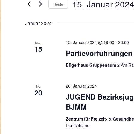
Navigation
15. Januar 202
Veranstaltungen
Heute
Schlüsselwort.
Datum
wählen.
Januar 2024
15. Januar 2024 @ 19:00
-
23:00
MO.
15
Partievorführungen
Bügerhaus Gruppenaum 2
Am Rat
20. Januar 2024
SA.
20
JUGEND Bezirksjug
BJMM
Zentrum für Freizeit- & Gesundhe
Deutschland