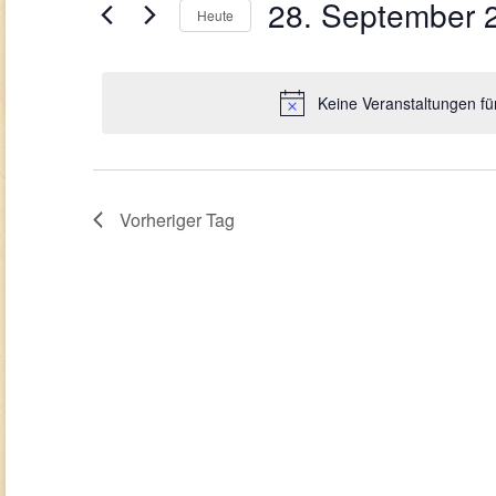
Navigation
28. September 
Veranstaltungen
Heute
2025
Schlüsselwort.
Datum
wählen.
Keine Veranstaltungen f
Vorheriger Tag