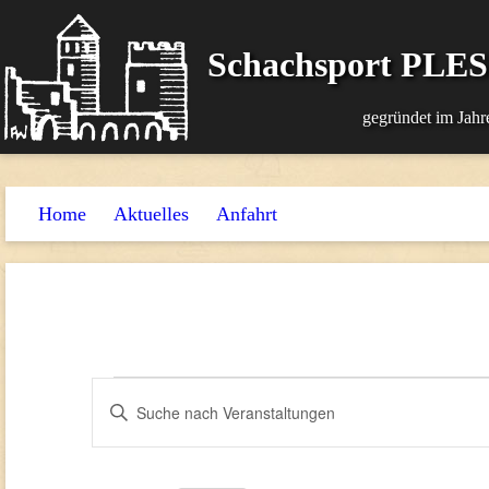
Schachsport PLE
gegründet im Jahr
Home
Aktuelles
Anfahrt
Veranstaltungen
Veranstaltungen
Bitte
Suche
für
Schlüsselwort
und
eingeben.
28.
Suche
Ansichten,
September
nach